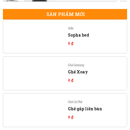
SẢN PHẨM MỚI
Sofa
Sopha bed
0
₫
Ghế Gaming
Ghế Xoay
0
₫
Ghế Cà Phê
Ghế gấp liền bàn
0
₫