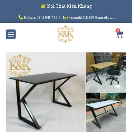
Nội Thất Kiên Khang
Hotline: 0942.541.798
vananh12111987@gmail.com