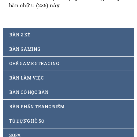
bàn chữ U (2×5) này.
BÀN 2 KỆ
BÀN GAMING
GHẾ GAME GTRACING
BÀN LÀM VIỆC
BÀN CÓ HỘC BÀN
BÀN PHẤN TRANG ĐIỂM
TỦ ĐỰNG HỒ SƠ
SOFA