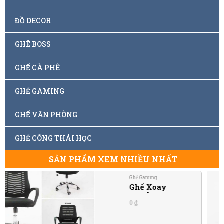
ĐỒ DECOR
GHÊ BOSS
GHẾ CÀ PHÊ
GHẾ GAMING
GHẾ VĂN PHÒNG
GHẾ CÔNG THÁI HỌC
SẢN PHẨM XEM NHIỀU NHẤT
Ghế Gaming
Ghế Xoay
0
₫