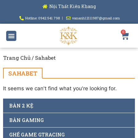
Nội Thất Kiên Khang
Hotline: 0942.541.798
vananh12111987@gmail.com
Trang Chủ
/ Sahabet
SAHABET
It seems we can't find what you're looking for.
BÀN 2 KỆ
BÀN GAMING
GHẾ GAME GTRACING