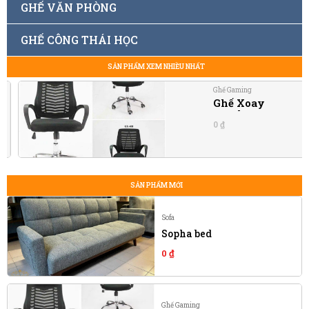
GHẾ VĂN PHÒNG
GHẾ CÔNG THÁI HỌC
SẢN PHẨM XEM NHIỀU NHẤT
Ghế Gaming
Ghế Xoay
0
₫
SẢN PHẨM MỚI
Sofa
Sopha bed
0
₫
Ghế Gaming